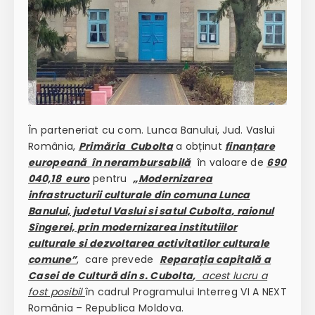
În parteneriat cu com. Lunca Banului, Jud. Vaslui
România,
Primăria Cubolta
a obținut
finanțare
europeană în nerambursabilă
în valoare de
690
040,18 euro
pentru
„
Modernizarea
infrastructurii culturale din comuna Lunca
Banului, judetul Vaslui si satul Cubolta, raionul
Sîngerei, prin modernizarea institutiilor
culturale si dezvoltarea activitatilor culturale
comune”
, care prevede
Reparația capitală a
Casei de Cultură din s. Cubolta
,
acest lucru a
fost posibil
în cadrul Programului Interreg VI A NEXT
România – Republica Moldova.