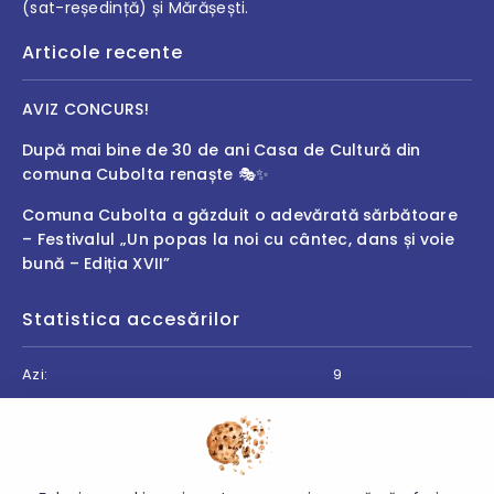
(sat-reședință) și Mărășești.
Articole recente
AVIZ CONCURS!
După mai bine de 30 de ani Casa de Cultură din
comuna Cubolta renaște 🎭✨
Comuna Cubolta a găzduit o adevărată sărbătoare
– Festivalul „Un popas la noi cu cântec, dans și voie
bună – Ediția XVII”
Statistica accesărilor
Azi:
9
Săptămâna curentă:
52
Luna curentă:
57
Anul curent:
4062