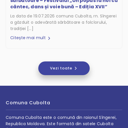
sărbătoare – Festivalul „Un popas la noi cu
cântec, dans și voie bună – Ediția XVII”
La data de 19.07.2026 comuna Cubolta, rn. Sîngerei
a găzduit o adevărată sărbătoare a folclorului,
tradiției […]
Citește mai mult
Vezi toate
Comuna Cubolta
Comuna Cubolta este o comună din raionul Sîngerei,
Republica Moldova. Este formată din satele Cubolta