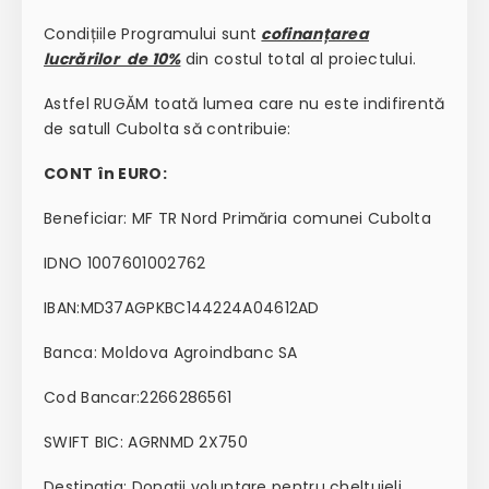
Condițiile Programului sunt
cofinanțarea
lucrărilor de 10%
din costul total al proiectului.
Astfel RUGĂM toată lumea care nu este indifirentă
de satull Cubolta să contribuie:
CONT în EURO:
Beneficiar: MF TR Nord Primăria comunei Cubolta
IDNO 1007601002762
IBAN:MD37AGPKBC144224A04612AD
Banca: Moldova Agroindbanc SA
Cod Bancar:2266286561
SWIFT BIC: AGRNMD 2X750
Destinația: Donații voluntare pentru cheltuieli