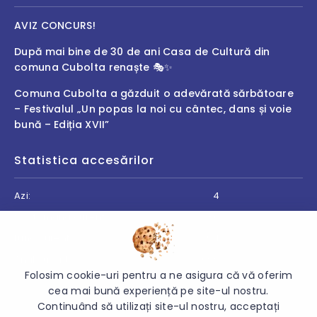
AVIZ CONCURS!
După mai bine de 30 de ani Casa de Cultură din
comuna Cubolta renaște 🎭✨
Comuna Cubolta a găzduit o adevărată sărbătoare
– Festivalul „Un popas la noi cu cântec, dans și voie
bună – Ediția XVII”
Statistica accesărilor
Azi:
4
Săptămâna curentă:
30
Luna curentă:
94
Anul curent:
4099
Folosim cookie-uri pentru a ne asigura că vă oferim
cea mai bună experiență pe site-ul nostru.
Continuând să utilizați site-ul nostru, acceptați