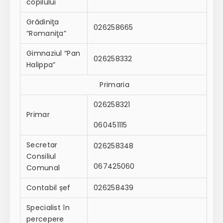
copilului
Grădiniţa
026258665
“Romaniţa”
Gimnaziul “Pan
026258332
Halippa”
Primaria
026258321
Primar
060451115
Secretar
026258348
Consiliul
067425060
Comunal
Contabil șef
026258439
Specialist în
percepere