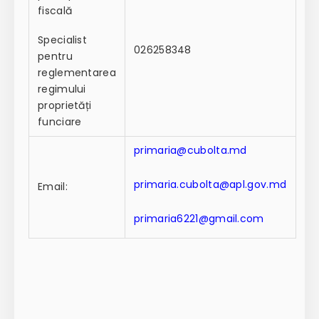
fiscală
Specialist
026258348
pentru
reglementarea
regimului
proprietăți
funciare
primaria@cubolta.md
primaria.cubolta@apl.gov.md
Email:
primaria6221@gmail.com