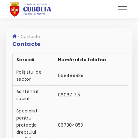
»
Contacte
Contacte
Servicii
Numărul de telefon
Poliţistul de
068489839
sector
Asistentul
060871715
social
Specialist
pentru
protecția
067304853
dreptului