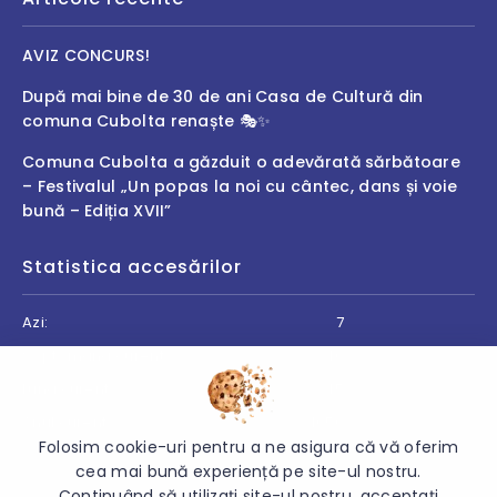
AVIZ CONCURS!
După mai bine de 30 de ani Casa de Cultură din
comuna Cubolta renaște 🎭✨
Comuna Cubolta a găzduit o adevărată sărbătoare
– Festivalul „Un popas la noi cu cântec, dans și voie
bună – Ediția XVII”
Statistica accesărilor
Azi:
7
Săptămâna curentă:
40
Luna curentă:
45
Anul curent:
4050
Folosim cookie-uri pentru a ne asigura că vă oferim
cea mai bună experiență pe site-ul nostru.
Continuând să utilizați site-ul nostru, acceptați