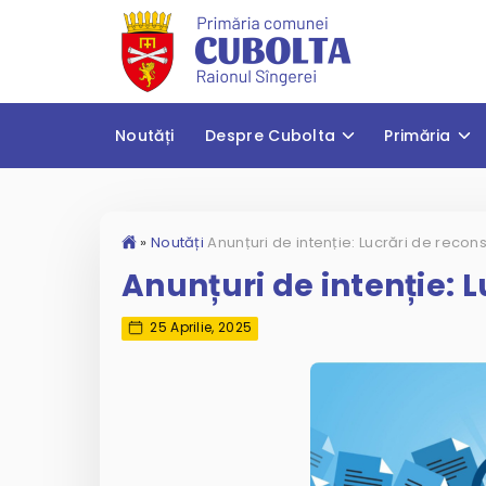
Noutăți
Despre Cubolta
Primăria
»
Noutăți
Anunțuri de intenție: L
25 Aprilie, 2025