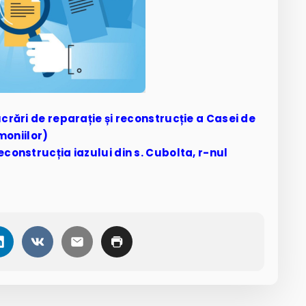
Lucrări de reparație și reconstrucție a Casei de
moniilor)
Reconstrucția iazului din s. Cubolta, r-nul