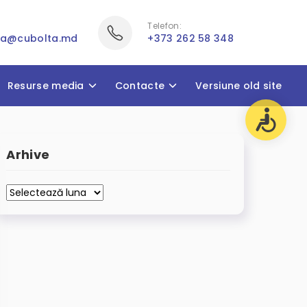
Telefon:
ia@cubolta.md
+373 262 58 348
Resurse media
Contacte
Versiune old site
Arhive
Arhive