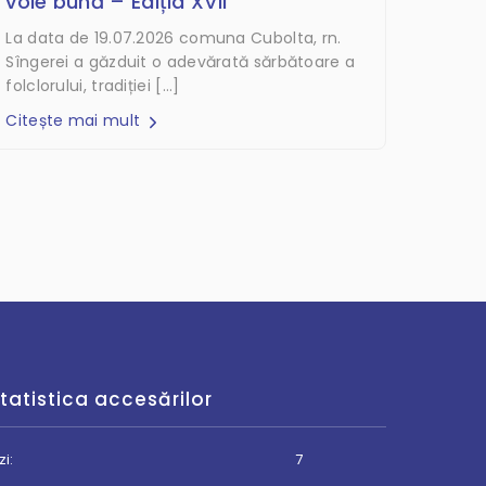
voie bună – Ediția XVII”
La data de 19.07.2026 comuna Cubolta, rn.
Sîngerei a găzduit o adevărată sărbătoare a
folclorului, tradiției […]
Citește mai mult
tatistica accesărilor
zi:
7