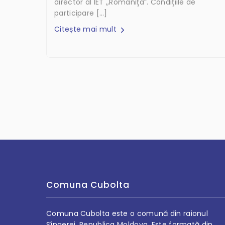
director al IET ,,Romaniţa”. Condiţiile de
participare […]
Citește mai mult
Comuna Cubolta
Comuna Cubolta este o comună din raionul
Sîngerei, Republica Moldova. Este formată din