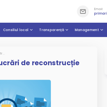
Email:
primar
Consiliul local
Transparență
Management
Anunțuri de intenție: Lucrări de reconstrucție
ucrări de reconstrucție