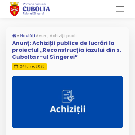
»
Noutăți
Anunț: Achiziții publice de lucrări la proiectul „Reconstrucția iazului din s. Cubolta r-ul Sîngerei”
Anunț: Achiziții publice de lucrări la
proiectul „Reconstrucția iazului din s.
Cubolta r-ul Sîngerei”
24 Iunie, 2025