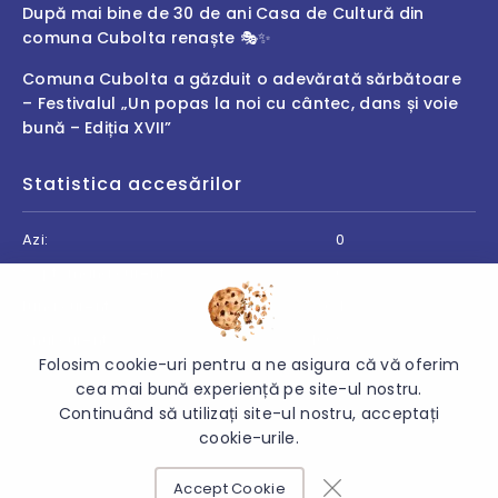
După mai bine de 30 de ani Casa de Cultură din
comuna Cubolta renaște 🎭✨
Comuna Cubolta a găzduit o adevărată sărbătoare
– Festivalul „Un popas la noi cu cântec, dans și voie
bună – Ediția XVII”
Statistica accesărilor
Azi:
0
Săptămâna curentă:
0
Luna curentă:
64
Anul curent:
4069
Folosim cookie-uri pentru a ne asigura că vă oferim
cea mai bună experiență pe site-ul nostru.
Continuând să utilizați site-ul nostru, acceptați
cookie-urile.
© 2026 Primăria comunei Cubolta - Toate drepturile rezervate.
Accept Cookie