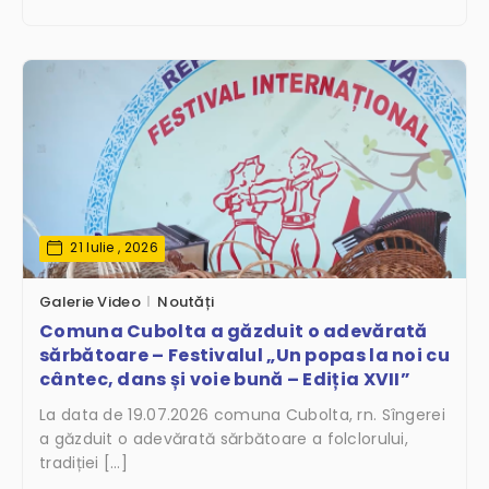
21 Iulie , 2026
Galerie Video
Noutăți
Comuna Cubolta a găzduit o adevărată
sărbătoare – Festivalul „Un popas la noi cu
cântec, dans și voie bună – Ediția XVII”
La data de 19.07.2026 comuna Cubolta, rn. Sîngerei
a găzduit o adevărată sărbătoare a folclorului,
tradiției […]