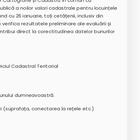
ie Cartografie și Cadastru în comun cu
lică a noilor valori cadastrale pentru locuințele
nd cu 26 ianuarie, toți cetățenii, inclusiv din
 verifica rezultatele preliminare ale evaluării și
ntribui direct la corectitudinea datelor bunurilor
viciul Cadastral Teritorial
bunului dumneavoastră.
ci (suprafața, conectarea la rețele etc.)