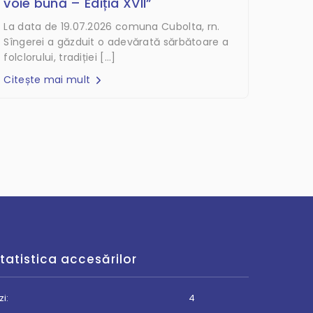
voie bună – Ediția XVII”
La data de 19.07.2026 comuna Cubolta, rn.
Sîngerei a găzduit o adevărată sărbătoare a
folclorului, tradiției […]
Citește mai mult
tatistica accesărilor
zi:
4