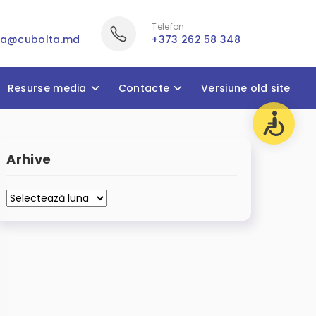
Telefon:
ia@cubolta.md
+373 262 58 348
Resurse media
Contacte
Versiune old site
Arhive
Arhive