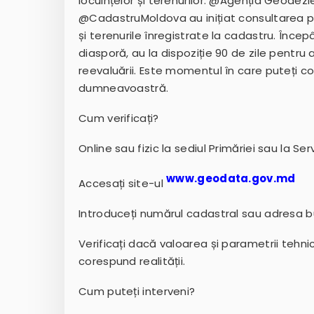
locuințelor și terenurilor. @Agenția Geodez
@CadastruMoldova au inițiat consultarea pub
și terenurile înregistrate la cadastru. Începâ
diasporă, au la dispoziție 90 de zile pentru a
reevaluării. Este momentul în care puteți co
dumneavoastră.
Cum verificați?
Online sau fizic la sediul Primăriei sau la Ser
www.geodata.gov.md
Accesați site-ul
Introduceți numărul cadastral sau adresa 
Verificați dacă valoarea și parametrii tehni
corespund realității.
Cum puteți interveni?