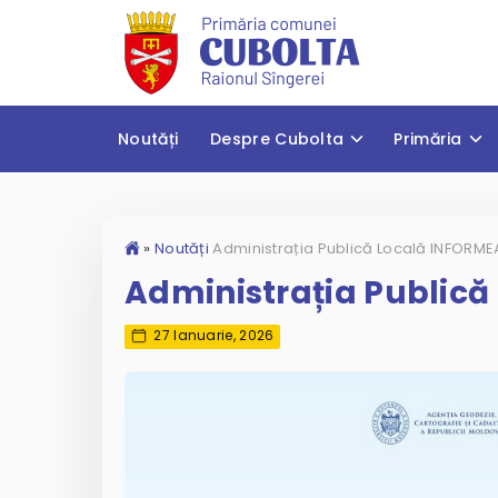
Noutăți
Despre Cubolta
Primăria
»
Noutăți
Administrația Public
27 Ianuarie, 2026