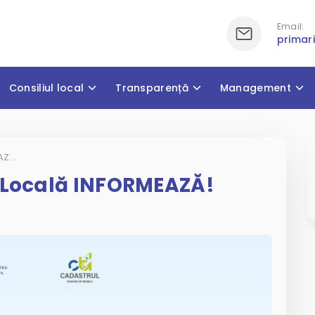
Email:
primar
Consiliul local
Transparență
Management
Administrația Publică Locală INFORMEAZĂ!
ă Locală INFORMEAZĂ!