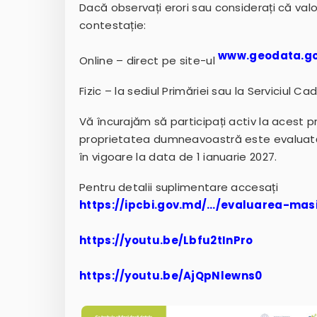
Dacă observați erori sau considerați că val
contestație:
www.geodata.g
Online – direct pe site-ul
Fizic – la sediul Primăriei sau la Serviciul Cad
Vă încurajăm să participați activ la acest p
proprietatea dumneavoastră este evaluată cor
în vigoare la data de 1 ianuarie 2027.
Pentru detalii suplimentare accesați
https://ipcbi.gov.md/…/evaluarea-mas
https://youtu.be/Lbfu2tInPro
https://youtu.be/AjQpNlewns0